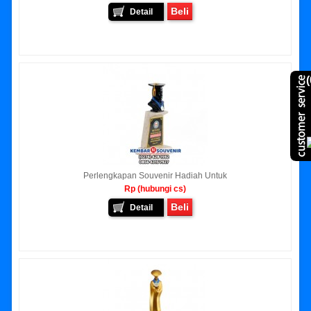
Beli
Detail
(
Perlengkapan Souvenir Hadiah Untuk
Rp (hubungi cs)
Beli
Detail