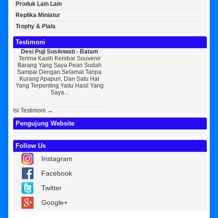
Produk Lain Lain
Replika Miniatur
Trophy & Piala
Testimoni
Desi Puji Susilowati - Batam
Bayu Kurniawan - Jakarta Pusat
Sun
Terima Kasih Kembar Souvenir
Sedikit Membagikan Kisah Sukses
A
Barang Yang Saya Pean Sudah
Saya, Perkenalkan Pak Saya Bayu
KEPER
Sampai Dengan Selamat Tanpa
Kurniawan Reseller Patung
Souv
Kurang Apapun, Dan Satu Hal
Wisuda Dan Souvenir Wisuda Di
Jogj
Yang Terpenting Yaitu Hasil Yang
Kembar Souvenir, Sebetulnya S...
Tapi 
Saya...
Isi Testimoni →
Pengujung Website
Follow Us
Instagram
Facebook
Twitter
Google+