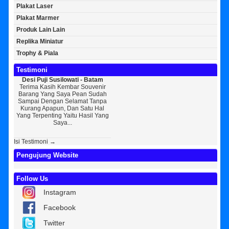
Plakat Laser
Plakat Marmer
Produk Lain Lain
Replika Miniatur
Trophy & Piala
Testimoni
Desi Puji Susilowati - Batam
Bayu Kurniawan - Jakarta Pusat
Sun
Terima Kasih Kembar Souvenir
Sedikit Membagikan Kisah Sukses
A
Barang Yang Saya Pean Sudah
Saya, Perkenalkan Pak Saya Bayu
KEPER
Sampai Dengan Selamat Tanpa
Kurniawan Reseller Patung
Souv
Kurang Apapun, Dan Satu Hal
Wisuda Dan Souvenir Wisuda Di
Jogj
Yang Terpenting Yaitu Hasil Yang
Kembar Souvenir, Sebetulnya S...
Tapi 
Saya...
Isi Testimoni →
Pengujung Website
Follow Us
Instagram
Facebook
Twitter