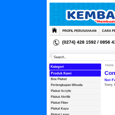
PROFIL PERUSAHAAN
CARA P
(0274) 428 1592 / 0856 
Home
Kategori
Con
Produk Kami
Box Plakat
Not F
Sorry, 
Perlengkapan Wisuda
Plakat Acrylic
Plakat Akrilik
Plakat Fiber
Plakat Kayu
Plakat Laser