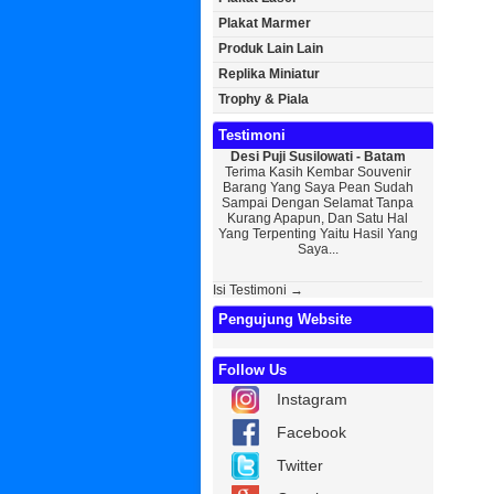
Plakat Marmer
Produk Lain Lain
Replika Miniatur
Trophy & Piala
Testimoni
Desi Puji Susilowati - Batam
Bayu Kurni
Terima Kasih Kembar Souvenir
Sedikit Me
Barang Yang Saya Pean Sudah
Saya, Perk
Sampai Dengan Selamat Tanpa
Kurniaw
Kurang Apapun, Dan Satu Hal
Wisuda Da
Yang Terpenting Yaitu Hasil Yang
Kembar Sou
Saya...
Isi Testimoni →
Pengujung Website
Follow Us
Instagram
Facebook
Twitter