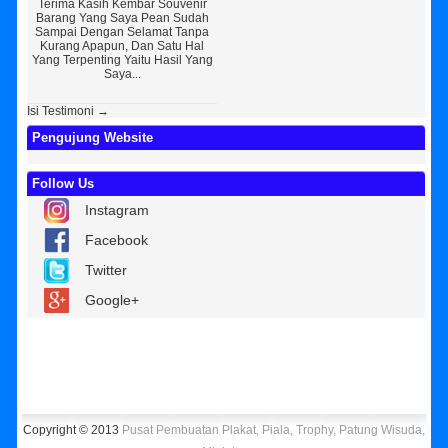
Terima Kasih Kembar Souvenir
Sedikit Membagikan Kisah Sukses
A
Barang Yang Saya Pean Sudah
Saya, Perkenalkan Pak Saya Bayu
KEPER
Sampai Dengan Selamat Tanpa
Kurniawan Reseller Patung
Souv
Kurang Apapun, Dan Satu Hal
Wisuda Dan Souvenir Wisuda Di
Jogj
Yang Terpenting Yaitu Hasil Yang
Kembar Souvenir, Sebetulnya S...
Tapi 
Saya...
Isi Testimoni →
Pengujung Website
Follow Us
Instagram
Facebook
Twitter
Google+
Copyright © 2013
Pusat Pembuatan Plakat, Piala, Trophy, Patung Wisuda,