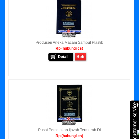
Produsen Aneka Macam Sampul Plastik
Rp (hubungi cs)
Beli
Detail
(
Pusat Percetakan Ijazah Termurah Di
Rp (hubungi cs)