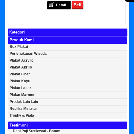
Beli
Detail
Kategori
Produk Kami
Box Plakat
Perlengkapan Wisuda
Plakat Acrylic
Plakat Akrilik
Plakat Fiber
Plakat Kayu
Plakat Laser
Plakat Marmer
Produk Lain Lain
Replika Miniatur
Trophy & Piala
Testimoni
Desi Puji Susilowati - Batam
Bayu Kurniawan - Jakarta Pusat
Sun