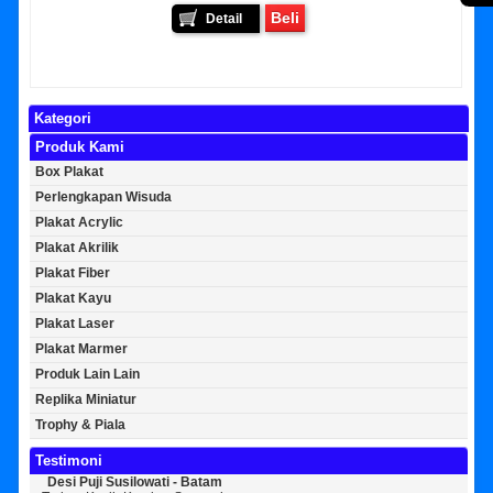
Beli
Detail
Kategori
Produk Kami
Box Plakat
Perlengkapan Wisuda
Plakat Acrylic
Plakat Akrilik
Plakat Fiber
Plakat Kayu
Plakat Laser
Plakat Marmer
Produk Lain Lain
Replika Miniatur
Trophy & Piala
Testimoni
Desi Puji Susilowati - Batam
Bayu Kurniawan - Jakarta Pusat
Sun