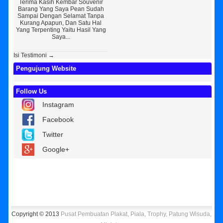
Terima Kasih Kembar Souvenir
Sedikit Membagikan Kisah Sukses
A
Barang Yang Saya Pean Sudah
Saya, Perkenalkan Pak Saya Bayu
KEPER
Sampai Dengan Selamat Tanpa
Kurniawan Reseller Patung
Souv
Kurang Apapun, Dan Satu Hal
Wisuda Dan Souvenir Wisuda Di
Jogj
Yang Terpenting Yaitu Hasil Yang
Kembar Souvenir, Sebetulnya S...
Tapi 
Saya...
Isi Testimoni →
Pengujung Website
Follow Us
Instagram
Facebook
Twitter
Google+
Copyright © 2013
Pusat Pembuatan Plakat, Piala, Trophy, Patung Wisuda,