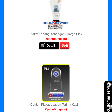
Plakat Kenang Kenangan | Harga Plak
Rp (hubungi cs)
Beli
Detail
(
Contoh Plakat Ucapan Terima Kasih |
Rp (hubungi cs)